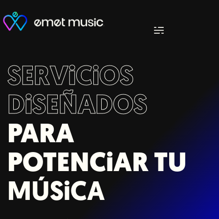
SERV
i
C
i
OS
D
i
SEÑADOS
PARA
POTENC
i
AR TU
MÚS
i
CA