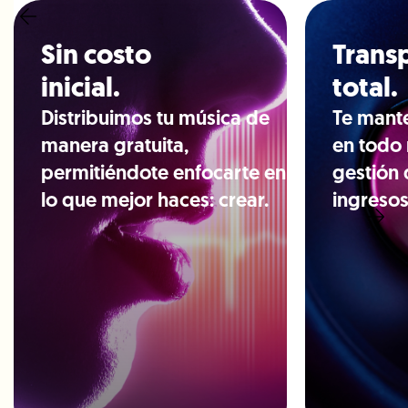
Sin costo
Trans
inicial.
total.
Distribuimos tu música de
Te mant
manera gratuita,
en todo
permitiéndote enfocarte en
gestión 
lo que mejor haces: crear.
ingresos