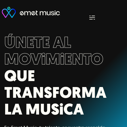
ÚNETE AL
MOV
i
M
i
ENTO
QUE
TRANSFORMA
LA MUS
i
CA